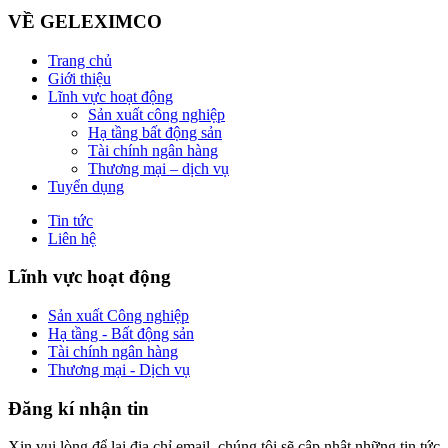
VỀ GELEXIMCO
Trang chủ
Giới thiệu
Lĩnh vực hoạt động
Sản xuất công nghiệp
Hạ tầng bất động sản
Tài chính ngân hàng
Thương mại – dịch vụ
Tuyển dụng
Tin tức
Liên hệ
Lĩnh vực hoạt động
Sản xuất Công nghiệp
Hạ tầng - Bất động sản
Tài chính ngân hàng
Thương mại - Dịch vụ
Đăng kí nhận tin
Xin vui lòng để lại địa chỉ email, chúng tôi sẽ cập nhật những tin tức