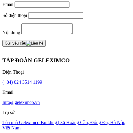
Email
Số điện thoại
Nội dung
Gửi yêu cầu
TẬP ĐOÀN GELEXIMCO
Điện Thoại
(+84) 024 3514 1199
Email
Info@geleximco.vn
Trụ sở
Tòa nhà Geleximco Building | 36 Hoàng Cầu, Đống Đa, Hà Nội,
Việt Nam