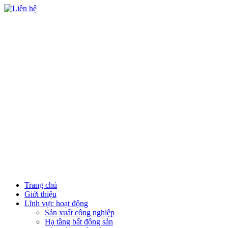
vi
en
Trang chủ
Giới thiệu
Lĩnh vực hoạt động
Sản xuất công nghiệp
Hạ tầng bất động sản