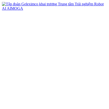
vi
en