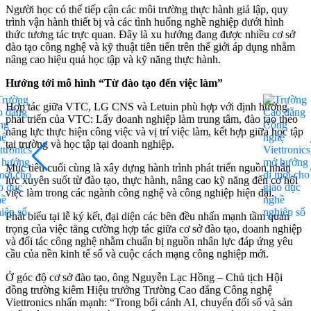
Người học có thể tiếp cận các môi trường thực hành giả lập, quy
trình vận hành thiết bị và các tình huống nghề nghiệp dưới hình
thức tương tác trực quan. Đây là xu hướng đang được nhiều cơ sở
đào tạo công nghệ và kỹ thuật tiên tiến trên thế giới áp dụng nhằm
nâng cao hiệu quả học tập và kỹ năng thực hành.
Hướng tới mô hình “Từ đào tạo đến việc làm”
Hợp tác giữa VTC, LG CNS và Letuin phù hợp với định hướng
phát triển của VTC: Lấy doanh nghiệp làm trung tâm, đào tạo theo
năng lực thực hiện công việc và vị trí việc làm, kết hợp giữa học tập
tại trường và học tập tại doanh nghiệp.
Mục tiêu cuối cùng là xây dựng hành trình phát triển nguồn nhân
lực xuyên suốt từ đào tạo, thực hành, nâng cao kỹ năng đến cơ hội
việc làm trong các ngành công nghệ và công nghiệp hiện đại.
Phát biểu tại lễ ký kết, đại diện các bên đều nhấn mạnh tầm quan
trọng của việc tăng cường hợp tác giữa cơ sở đào tạo, doanh nghiệp
và đối tác công nghệ nhằm chuẩn bị nguồn nhân lực đáp ứng yêu
cầu của nền kinh tế số và cuộc cách mạng công nghiệp mới.
Ở góc độ cơ sở đào tạo, ông Nguyễn Lạc Hồng – Chủ tịch Hội
đồng trường kiêm Hiệu trưởng Trường Cao đẳng Công nghệ
Viettronics nhấn mạnh: “Trong bối cảnh AI, chuyển đổi số và sản