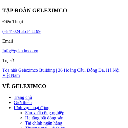
TẬP ĐOÀN GELEXIMCO
Điện Thoại
(+84) 024 3514 1199
Email
Info@geleximco.vn
Trụ sở
Tòa nhà Geleximco Building | 36 Hoàng Cầu, Đống Đa, Hà Nội,
Việt Nam
VỀ GELEXIMCO
Trang chủ
Giới thiệu
Lĩnh vực hoạt động
Sản xuất công nghiệp
Hạ tầng bất động sản
Tài chính ngân hàng