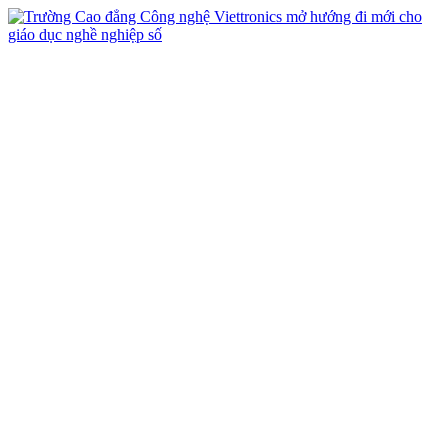
vi
en