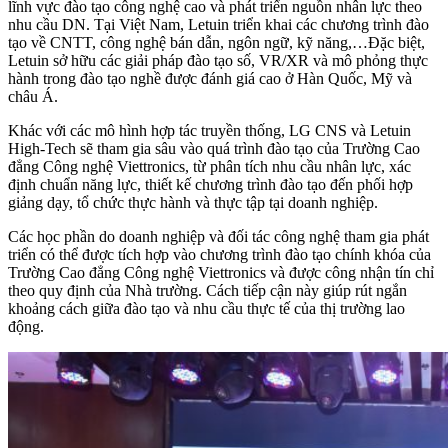
lĩnh vực đào tạo công nghệ cao và phát triển nguồn nhân lực theo
nhu cầu DN. Tại Việt Nam, Letuin triển khai các chương trình đào
tạo về CNTT, công nghệ bán dẫn, ngôn ngữ, kỹ năng,…Đặc biệt,
Letuin sở hữu các giải pháp đào tạo số, VR/XR và mô phỏng thực
hành trong đào tạo nghề được đánh giá cao ở Hàn Quốc, Mỹ và
châu Á.
Khác với các mô hình hợp tác truyền thống, LG CNS và Letuin
High-Tech sẽ tham gia sâu vào quá trình đào tạo của Trường Cao
đẳng Công nghệ Viettronics, từ phân tích nhu cầu nhân lực, xác
định chuẩn năng lực, thiết kế chương trình đào tạo đến phối hợp
giảng dạy, tổ chức thực hành và thực tập tại doanh nghiệp.
Các học phần do doanh nghiệp và đối tác công nghệ tham gia phát
triển có thể được tích hợp vào chương trình đào tạo chính khóa của
Trường Cao đẳng Công nghệ Viettronics và được công nhận tín chỉ
theo quy định của Nhà trường. Cách tiếp cận này giúp rút ngắn
khoảng cách giữa đào tạo và nhu cầu thực tế của thị trường lao
động.