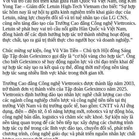
Với vai trò cầu nối triển khai giữa Hàn Quốc và Việt Nam, ông Kim
Yong Tae – Giám đốc Letuin High-Tech Vietnam cho biết: “Sự hợp
tác hôm nay là sự hội tụ giữa kinh nghiệm triển khai giáo dục của
Letuin, năng lực chuyển đổi số và trí tuệ nhân tạo của LG CNS,
cùng nền tảng đào tạo của Trường Cao đẳng Công nghệ Viettronics.
Letuin sẽ phát huy vai trò cầu nối giữa Hàn Quốc và Việt Nam,
đồng hành để các định hướng hợp tác trở thành những hoạt động
thực chất, tạo ra giá trị thiết thực cho người học và doanh nghiệp.”
Chúc mừng sự kiện, ông Vũ Văn Tiền – Chủ tịch Hội đồng Sáng
lập Tập đoàn Geleximco gọi đây là “cơ hội vàng cho hợp tác”. Ông
cho biết Geleximco sẽ huy động nguồn lực và chỉ đạo triển khai để
sự hợp tác này tạo ra kết quả cụ thể, đồng thời mở rộng nền tảng
hợp tác sang nhiều lĩnh vực khác trong thời gian tới.
Trường Cao đẳng Công nghệ Viettronics được thành lập năm 2003,
trở thành đơn vị thành viên của Tập đoàn Geleximco năm 2025.
Viettronics định hướng đào tạo nhân lực nghề chất lượng cao cho
các ngành công nghiệp chiến lược và công nghệ tiên tiến tại thị
trường Việt Nam và thị trường quốc tế, bao gồm: CNTT và AI ứng
dụng, điện – điện tử, ô tô năng lượng mới, robotics và tự động hóa,
công nghệ bán dẫn, logistics và chăm sóc sức khoẻ. Sự kiện này là
nền tảng quan trọng để các bên tiếp tục xây dựng các chương trình
hợp tác cụ thể trong các lĩnh vực đào tạo, chuyển đổi số, phát triển
chương trình, công nghệ giáo dục và phát triển nguồn nhân lực chất