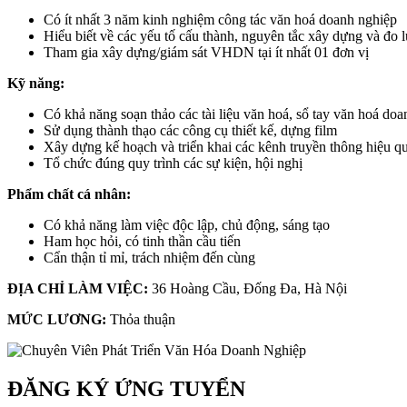
Có ít nhất 3 năm kinh nghiệm công tác văn hoá doanh nghiệp
Hiểu biết về các yếu tố cấu thành, nguyên tắc xây dựng và 
Tham gia xây dựng/giám sát VHDN tại ít nhất 01 đơn vị
Kỹ năng:
Có khả năng soạn thảo các tài liệu văn hoá, sổ tay văn hoá do
Sử dụng thành thạo các công cụ thiết kế, dựng film
Xây dựng kế hoạch và triển khai các kênh truyền thông hiệu q
Tổ chức đúng quy trình các sự kiện, hội nghị
Phẩm chất cá nhân:
Có khả năng làm việc độc lập, chủ động, sáng tạo
Ham học hỏi, có tinh thần cầu tiến
Cẩn thận tỉ mỉ, trách nhiệm đến cùng
ĐỊA CHỈ LÀM VIỆC:
36 Hoàng Cầu, Đống Đa, Hà Nội
MỨC LƯƠNG:
Thỏa thuận
ĐĂNG KÝ ỨNG TUYỂN