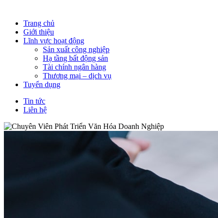
Trang chủ
Giới thiệu
Lĩnh vực hoạt động
Sản xuất công nghiệp
Hạ tầng bất động sản
Tài chính ngân hàng
Thương mại – dịch vụ
Tuyển dụng
Tin tức
Liên hệ