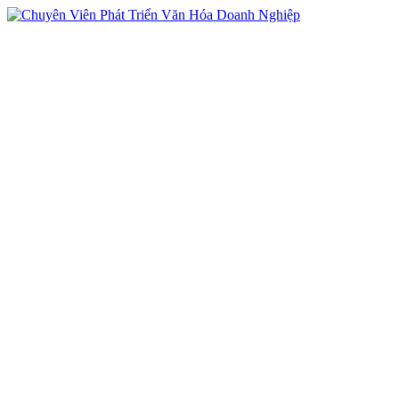
vi
en