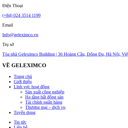
Điện Thoại
(+84) 024 3514 1199
Email
Info@geleximco.vn
Trụ sở
Tòa nhà Geleximco Building | 36 Hoàng Cầu, Đống Đa, Hà Nội, Vi
VỀ GELEXIMCO
Trang chủ
Giới thiệu
Lĩnh vực hoạt động
Sản xuất công nghiệp
Hạ tầng bất động sản
Tài chính ngân hàng
Thương mại – dịch vụ
Tuyển dụng
Tin tức
Liên hệ