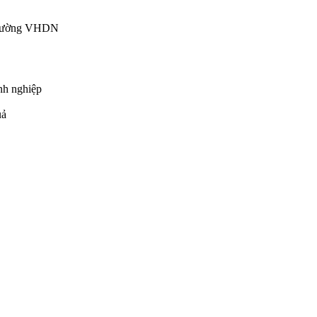
đo lường VHDN
anh nghiệp
uả