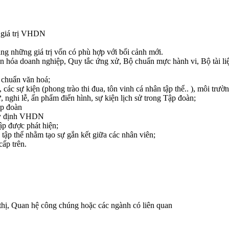
c giá trị VHDN
ảng những giá trị vốn có phù hợp với bối cảnh mới.
n hóa doanh nghiệp, Quy tắc ứng xử, Bộ chuẩn mực hành vi, Bộ tài l
 chuẩn văn hoá;
các sự kiện (phong trào thi đua, tôn vinh cá nhân tập thể.. ), môi tr
, nghi lễ, ấn phẩm điển hình, sự kiện lịch sử trong Tập đoàn;
ập đoàn
quy định VHDN
ập được phát hiện;
 tập thể nhằm tạo sự gắn kết giữa các nhân viên;
cấp trên.
thị, Quan hệ công chúng hoặc các ngành có liên quan