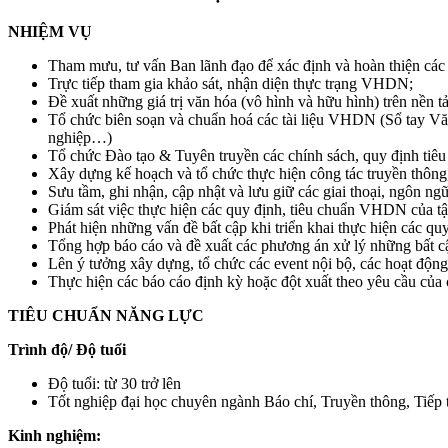
NHIỆM VỤ
Tham mưu, tư vấn Ban lãnh đạo để xác định và hoàn thiện cá
Trực tiếp tham gia khảo sát, nhận diện thực trạng VHDN;
Đề xuất những giá trị văn hóa (vô hình và hữu hình) trên nền t
Tổ chức biên soạn và chuẩn hoá các tài liệu VHDN (Sổ tay Vă
nghiệp…)
Tổ chức Đào tạo & Tuyên truyền các chính sách, quy định tiêu
Xây dựng kế hoạch và tổ chức thực hiện công tác truyền thông, 
Sưu tầm, ghi nhận, cập nhật và lưu giữ các giai thoại, ngôn ngữ
Giám sát việc thực hiện các quy định, tiêu chuẩn VHDN của t
Phát hiện những vấn đề bất cập khi triển khai thực hiện các 
Tổng hợp báo cáo và đề xuất các phương án xử lý những bất c
Lên ý tưởng xây dựng, tổ chức các event nội bộ, các hoạt động
Thực hiện các báo cáo định kỳ hoặc đột xuất theo yêu cầu của 
TIÊU CHUẨN NĂNG LỰC
Trình độ/ Độ tuổi
Độ tuổi: từ 30 trở lên
Tốt nghiệp đại học chuyên ngành Báo chí, Truyền thông, Tiếp 
Kinh nghiệm: